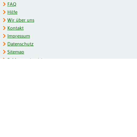
FAQ
Hilfe
Wir über uns
Kontakt
Impressum
Datenschutz
Sitemap
Schlagwortregister
Personenregister
Zeitschriftenliste
Kooperationspartner
Barrierefreiheit
BITV-Feedback
Gebärdensprache
Leichte Sprache
Bildungsportale des IZB