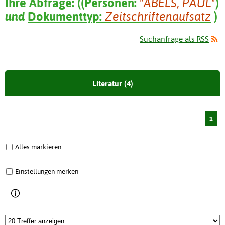
Ihre Abfrage:
(
(
Personen:
"ABELS, PAUL"
)
und
Dokumenttyp:
Zeitschriftenaufsatz
)
Suchanfrage als RSS
Literatur (4)
1
Alles markieren
Einstellungen merken