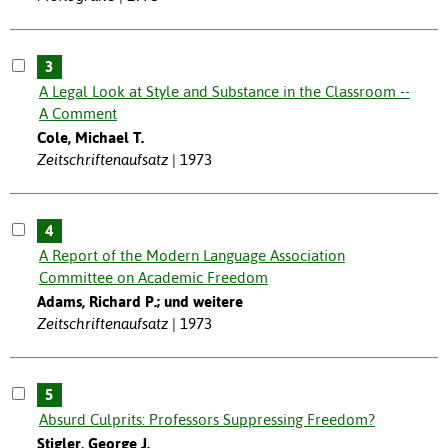
3
A Legal Look at Style and Substance in the Classroom --
A Comment
Cole, Michael T.
Zeitschriftenaufsatz
1973
4
A Report of the Modern Language Association
Committee on Academic Freedom
Adams, Richard P.; und weitere
Zeitschriftenaufsatz
1973
5
Absurd Culprits: Professors Suppressing Freedom?
Stigler, George J.