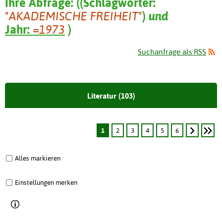
Ihre Abfrage:
(
(
Schlagwörter:
"AKADEMISCHE FREIHEIT"
)
und
Jahr:
=1973
)
Suchanfrage als RSS
Literatur (103)
1
2
3
4
5
6
Alles markieren
Einstellungen merken