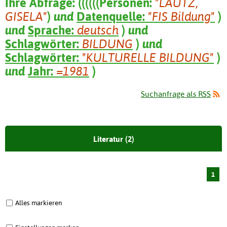
Ihre Abfrage:
(
(
(
(
(
(
Personen:
"LAUTZ,
GISELA"
)
und
Datenquelle:
"FIS Bildung"
)
und
Sprache:
deutsch
)
und
Schlagwörter:
BILDUNG
)
und
Schlagwörter:
"KULTURELLE BILDUNG"
)
und
Jahr:
=1981
)
Suchanfrage als RSS
Literatur (2)
1
Alles markieren