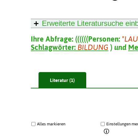
Erweiterte Literatursuche
ein
Ihre Abfrage:
(
(
(
(
(
(
Personen:
"LAU
Schlagwörter:
BILDUNG
)
und
Me
Literatur (1)
Alles markieren
Einstellungen me