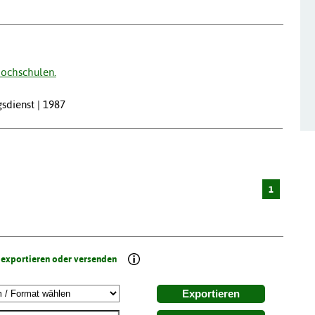
hochschulen.
sdienst | 1987
1
 exportieren oder versenden
Exportieren