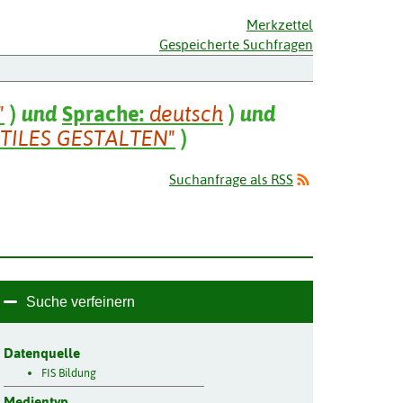
Merkzettel
Gespeicherte Suchfragen
"
)
und
Sprache:
deutsch
)
und
TILES GESTALTEN"
)
Suchanfrage als RSS
Suche verfeinern
Datenquelle
FIS Bildung
Medientyp