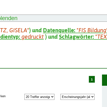
blenden
TZ, GISELA"
)
und
Datenquelle:
"FIS Bildung
dientyp:
gedruckt
)
und
Schlagwörter:
"TEX
1
rken