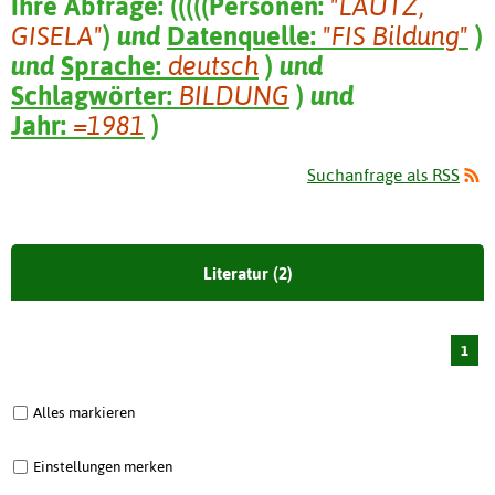
Ihre Abfrage:
(
(
(
(
(
Personen:
"LAUTZ,
GISELA"
)
und
Datenquelle:
"FIS Bildung"
)
und
Sprache:
deutsch
)
und
Schlagwörter:
BILDUNG
)
und
Jahr:
=1981
)
Suchanfrage als RSS
Literatur (2)
1
Alles markieren
Einstellungen merken