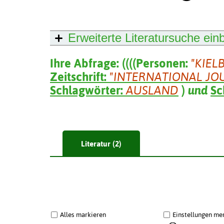
Erweiterte Literatursuche
ein
Ihre Abfrage:
(
(
(
(
Personen:
"KIEL
Zeitschrift:
"INTERNATIONAL JO
Schlagwörter:
AUSLAND
)
und
Sc
Literatur (2)
Alles markieren
Einstellungen me