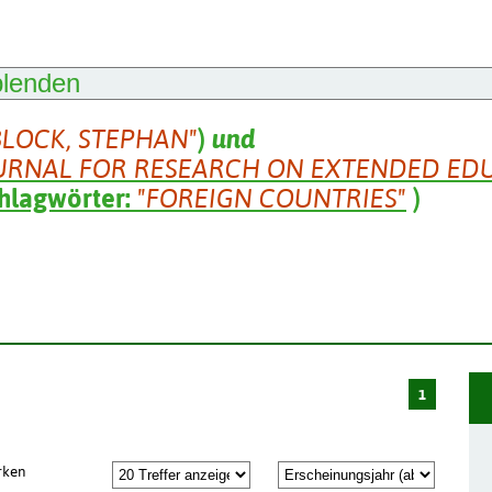
blenden
BLOCK, STEPHAN"
)
und
URNAL FOR RESEARCH ON EXTENDED ED
hlagwörter:
"FOREIGN COUNTRIES"
)
1
rken