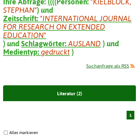
Ihre Abfrage:
(
(
(
(
Personen:
"KIELBLOCK,
STEPHAN"
)
und
Zeitschrift:
"INTERNATIONAL JOURNAL
FOR RESEARCH ON EXTENDED
EDUCATION"
)
und
Schlagwörter:
AUSLAND
)
und
Medientyp:
gedruckt
)
Suchanfrage als RSS
Literatur (2)
1
Alles markieren