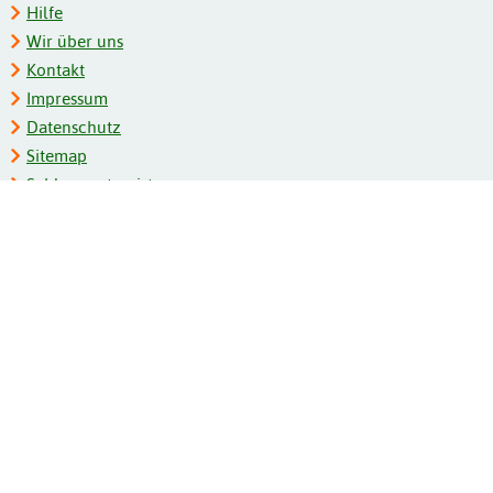
Hilfe
Wir über uns
Kontakt
Impressum
Datenschutz
Sitemap
Schlagwortregister
Personenregister
Zeitschriftenliste
Kooperationspartner
Barrierefreiheit
BITV-Feedback
Gebärdensprache
Leichte Sprache
Bildungsportale des IZB