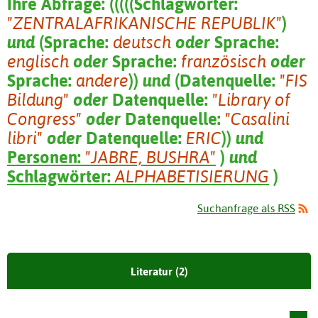
Ihre Abfrage:
(
(
(
(
(
Schlagwörter:
"ZENTRALAFRIKANISCHE REPUBLIK"
)
und
(
Sprache:
deutsch
oder
Sprache:
englisch
oder
Sprache:
französisch
oder
Sprache:
andere
)
)
und
(
Datenquelle:
"FIS
Bildung"
oder
Datenquelle:
"Library of
Congress"
oder
Datenquelle:
"Casalini
libri"
oder
Datenquelle:
ERIC
)
)
und
Personen:
"JABRE, BUSHRA"
)
und
Schlagwörter:
ALPHABETISIERUNG
)
Suchanfrage als RSS
Literatur (2)