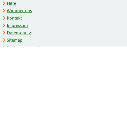
Hilfe
Wir über uns
Kontakt
Impressum
Datenschutz
Sitemap
Schlagwortregister
Personenregister
Zeitschriftenliste
Kooperationspartner
Barrierefreiheit
BITV-Feedback
Gebärdensprache
Leichte Sprache
Bildungsportale des IZB