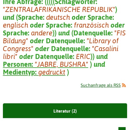
Ihre Abfrage:
(
(
(
(
(
Schlagwörter:
"ZENTRALAFRIKANISCHE REPUBLIK"
)
und
(
Sprache:
deutsch
oder
Sprache:
englisch
oder
Sprache:
französisch
oder
Sprache:
andere
)
)
und
(
Datenquelle:
"FIS
Bildung"
oder
Datenquelle:
"Library of
Congress"
oder
Datenquelle:
"Casalini
libri"
oder
Datenquelle:
ERIC
)
)
und
Personen:
"JABRE, BUSHRA"
)
und
Medientyp:
gedruckt
)
Suchanfrage als RSS
Literatur (2)