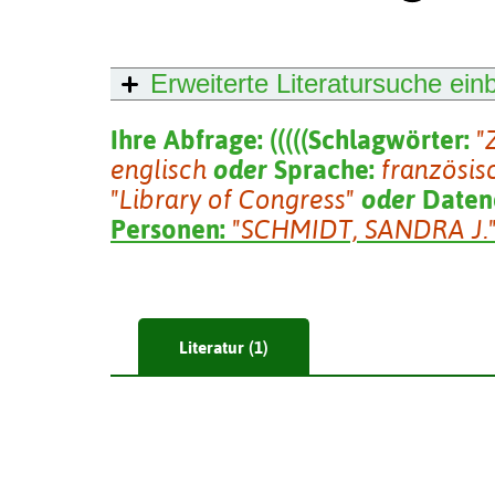
Erweiterte Literatursuche
ein
Ihre Abfrage:
(
(
(
(
(
Schlagwörter:
"
englisch
oder
Sprache:
französis
"Library of Congress"
oder
Daten
Personen:
"SCHMIDT, SANDRA J.
Literatur (1)