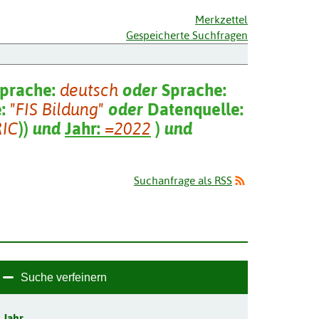
Merkzettel
Gespeicherte Suchfragen
prache:
deutsch
oder
Sprache:
e:
"FIS Bildung"
oder
Datenquelle:
RIC
)
)
und
Jahr:
=2022
)
und
Suchanfrage als RSS
Suche verfeinern
Jahr