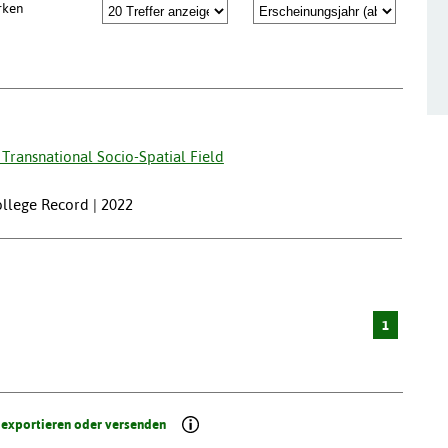
rken
a Transnational Socio-Spatial Field
ollege Record | 2022
1
 exportieren oder versenden