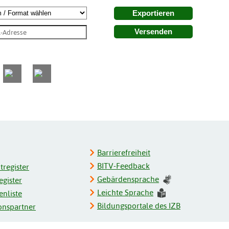
Exportieren
Versenden
Barrierefreiheit
BITV-Feedback
register
Gebärdensprache
gister
Leichte Sprache
enliste
Bildungsportale des IZB
onspartner