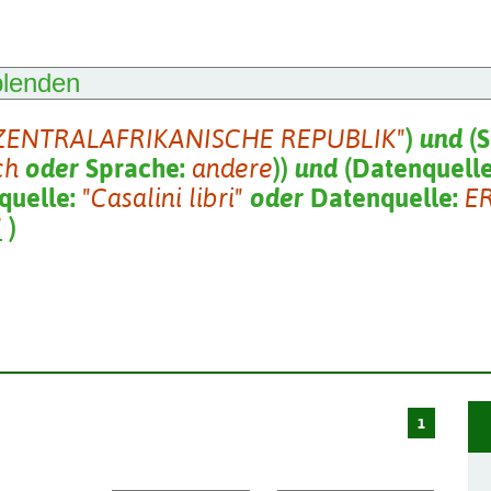
blenden
ZENTRALAFRIKANISCHE REPUBLIK"
)
und
(
S
ch
oder
Sprache:
andere
)
)
und
(
Datenquell
quelle:
"Casalini libri"
oder
Datenquelle:
E
"
)
1