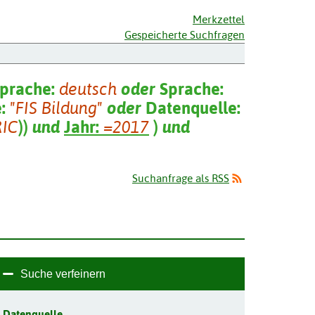
Merkzettel
Gespeicherte Suchfragen
prache:
deutsch
oder
Sprache:
e:
"FIS Bildung"
oder
Datenquelle:
RIC
)
)
und
Jahr:
=2017
)
und
Suchanfrage als RSS
Suche verfeinern
Datenquelle