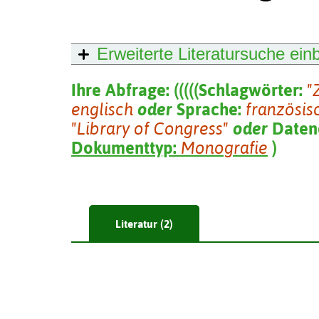
Erweiterte Literatursuche
ein
Ihre Abfrage:
(
(
(
(
(
Schlagwörter:
"
englisch
oder
Sprache:
französis
"Library of Congress"
oder
Daten
Dokumenttyp:
Monografie
)
Literatur (2)