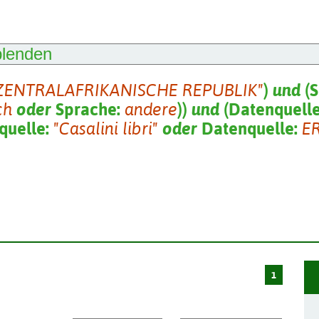
blenden
ZENTRALAFRIKANISCHE REPUBLIK"
)
und
(
S
ch
oder
Sprache:
andere
)
)
und
(
Datenquell
quelle:
"Casalini libri"
oder
Datenquelle:
E
1