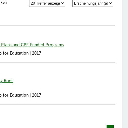
rken
or Plans and GPE-Funded Programs
p for Education | 2017
y Brief
p for Education | 2017