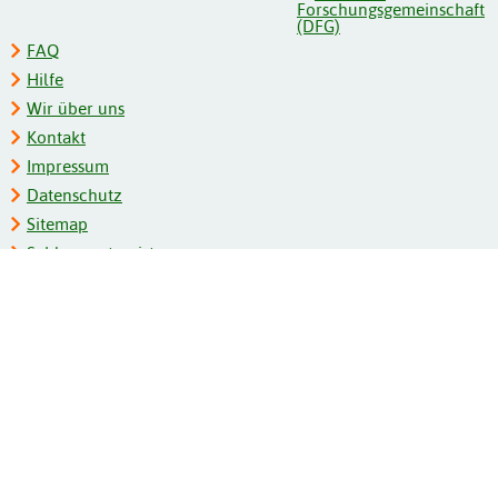
FAQ
Hilfe
Wir über uns
Kontakt
Impressum
Datenschutz
Sitemap
Schlagwortregister
Personenregister
Zeitschriftenliste
Kooperationspartner
Barrierefreiheit
BITV-Feedback
Gebärdensprache
Leichte Sprache
Bildungsportale des IZB