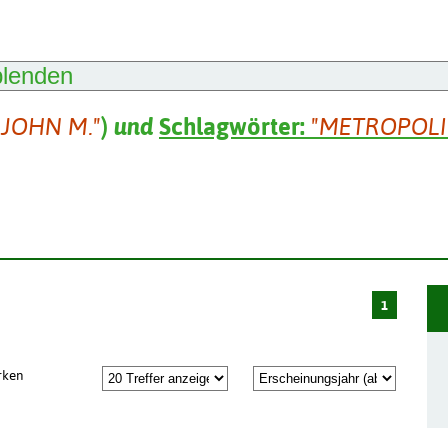
blenden
 JOHN M."
)
und
Schlagwörter:
"METROPOLI
1
rken