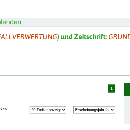
blenden
FALLVERWERTUNG
)
und
Zeitschrift:
GRUN
1
rken