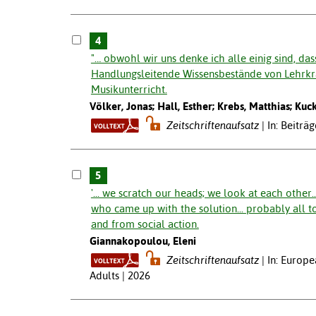
4
"… obwohl wir uns denke ich alle einig sind, dass
Handlungsleitende Wissensbestände von Lehrkräf
Musikunterricht.
Völker, Jonas; Hall, Esther; Krebs, Matthias; Kuc
Zeitschriftenaufsatz
In: Beitr
5
'... we scratch our heads; we look at each othe
who came up with the solution... probably all to
and from social action.
Giannakopoulou, Eleni
Zeitschriftenaufsatz
In: Europe
Adults | 2026