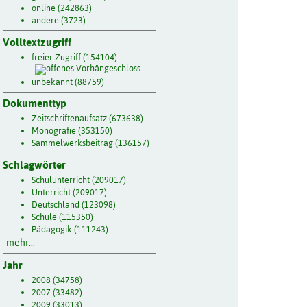
online (242863)
andere (3723)
Volltextzugriff
freier Zugriff (154104)
unbekannt (88759)
Dokumenttyp
Zeitschriftenaufsatz (673638)
Monografie (353150)
Sammelwerksbeitrag (136157)
Schlagwörter
Schulunterricht (209017)
Unterricht (209017)
Deutschland (123098)
Schule (115350)
Pädagogik (111243)
mehr...
Jahr
2008 (34758)
2007 (33482)
2009 (33013)