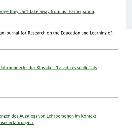
dge they can't take away from us'. Participation,
an journal for Research on the Education and Learning of
Jahrhunderte: der Klassiker "La vida es sueño" als
enzen des Ausstiegs von Lehrpersonen im Kontext
risenerfahrungen.