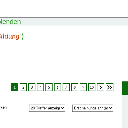
blenden
Bildung"
)
1
2
3
4
5
6
7
8
9
10
rken