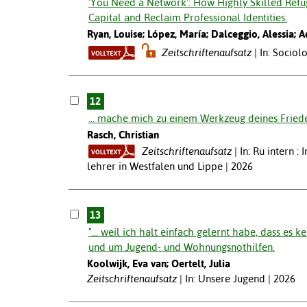
'You Need a Network': How Highly Skilled Refug
Capital and Reclaim Professional Identities.
Ryan, Louise; López, María; Dalceggio, Alessia; A
Zeitschriftenaufsatz
In: Sociol
12
... mache mich zu einem Werkzeug deines Frieden
Rasch, Christian
Zeitschriftenaufsatz
In: Ru intern 
lehrer in Westfalen und Lippe | 2026
13
"... weil ich halt einfach gelernt habe, dass es 
und um Jugend- und Wohnungsnothilfen.
Koolwijk, Eva van; Oertelt, Julia
Zeitschriftenaufsatz
In: Unsere Jugend | 2026