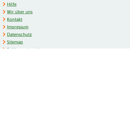
Hilfe
Wir über uns
Kontakt
Impressum
Datenschutz
Sitemap
Schlagwortregister
Personenregister
Zeitschriftenliste
Kooperationspartner
Barrierefreiheit
BITV-Feedback
Gebärdensprache
Leichte Sprache
Bildungsportale des IZB