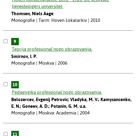
tjenestepigers universitet.
Thomsen, Niels Aage
Monografie
Tarm: Hoven Lokalarkiv | 2010
9
Teorija professional'nogo obrazovanija.
Smirnov, I. P.
Monografie
Moskva | 2006
10
Pedagogika professional'nogo obrazovanija.
Belozercev, Evgenij Petrovic; Vladyka, M. V.; Kamysancenko,
E. N.; Goneev, A. D.; Potanin, G. M. u.a.
Monografie
Moskva: Academia | 2004
11