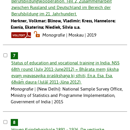
Berufsbildungskooperation. Teil 2, Zusammenarbeit
zwischen Russland und Deutschland im Bereich der
Berufsbildung im 21. Jahrhundert.
Herkner, Volkmar; Blinow, Vladimir; Kress, Hannelore;
Esenia, Ekaterina; Niediek, Silvia u.a.
Monografie
Moskau | 2019
7
Status of education and vocational training in India. NSS
68th round (July 2011-June2012) = Bhārata meṃ śiksha
evam̥ vyavasayika praśikshan̥a kị sthiti; En.a. Esa. Esa.
68vām̐ daura (Julāī 2011-Jūna 2012).
Monografie
(New Delhi): National Sample Survey Office,
Ministry of Statistics and Programme Implementation,
Government of India | 2015
8
Hoven Kvindehøjskole 1891 - 1926. De vestjyske