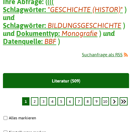
Ihre Abfrage:
(
(
(
(
Schlagwörter:
"GESCHICHTE (HISTOR)"
)
und
Schlagwörter:
BILDUNGSGESCHICHTE
)
und
Dokumenttyp:
Monografie
)
und
Datenquelle:
BBF
)
Suchanfrage als RSS
Literatur (509)
1
2
3
4
5
6
7
8
9
10
Alles markieren