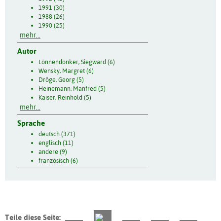
1991 (30)
1988 (26)
1990 (25)
mehr...
Autor
Lönnendonker, Siegward (6)
Wensky, Margret (6)
Dröge, Georg (5)
Heinemann, Manfred (5)
Kaiser, Reinhold (5)
mehr...
Sprache
deutsch (371)
englisch (11)
andere (9)
französisch (6)
Teile diese Seite: