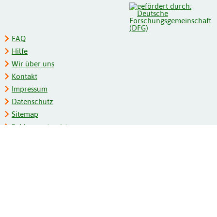
FAQ
Hilfe
Wir über uns
Kontakt
Impressum
Datenschutz
Sitemap
Schlagwortregister
Personenregister
Zeitschriftenliste
Kooperationspartner
Barrierefreiheit
BITV-Feedback
Gebärdensprache
Leichte Sprache