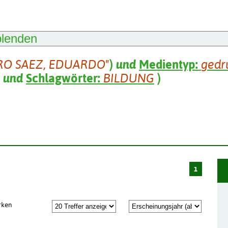
blenden
RO SAEZ, EDUARDO"
)
und
Medientyp:
gedr
und
Schlagwörter:
BILDUNG
)
1
rken