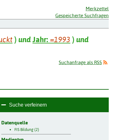
Merkzettel
Gespeicherte Suchfragen
uckt
)
und
Jahr:
=1993
)
und
Suchanfrage als RSS
Suche verfeinern
Datenquelle
FIS Bildung (2)
Medientyp