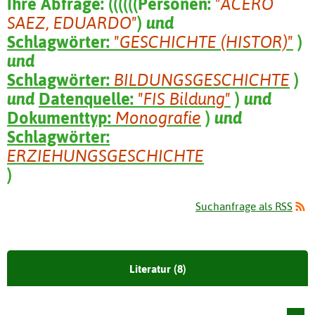
Ihre Abfrage:
(
(
(
(
(
(
Personen:
"ACERO
SAEZ, EDUARDO"
)
und
Schlagwörter:
"GESCHICHTE (HISTOR)"
)
und
Schlagwörter:
BILDUNGSGESCHICHTE
)
und
Datenquelle:
"FIS Bildung"
)
und
Dokumenttyp:
Monografie
)
und
Schlagwörter:
ERZIEHUNGSGESCHICHTE
)
Suchanfrage als RSS
Literatur (8)