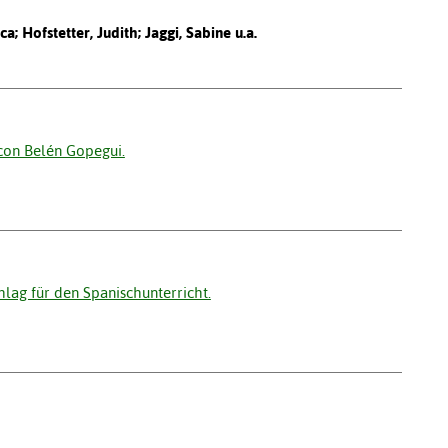
a; Hofstetter, Judith; Jaggi, Sabine u.a.
con Belén Gopegui.
hlag für den Spanischunterricht.