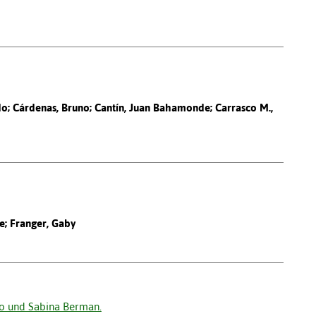
do; Cárdenas, Bruno; Cantín, Juan Bahamonde; Carrasco M.,
e; Franger, Gaby
ro und Sabina Berman.