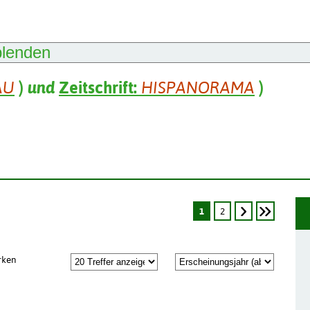
blenden
AU
)
und
Zeitschrift:
HISPANORAMA
)
1
2
rken