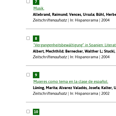
7
Musik.
Allebrand, Raimund; Vences, Ursula; Bühl, Herb
Zeitschriftenaufsatz
In: Hispanorama | 2004
8
"Vergangenheitsbewältigung" in Spanien: Literatu
Albert, Mechthild; Bernecker, Walther L.; Stucki,
Zeitschriftenaufsatz
In: Hispanorama | 2004
9
Mujeres como tema en la clase de español.
Lüning, Marita; Alvarez Valadés, Josefa; Kalter, 
Zeitschriftenaufsatz
In: Hispanorama | 2002
10