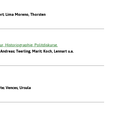
ert; Lima Moreno, Thorsten
r, Historiographie, Politdiskurse.
 Andreas; Teerling, Marit; Koch, Lennart u.a.
Ute; Vences, Ursula