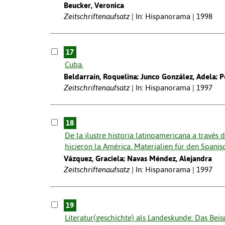
Beucker, Veronica
Zeitschriftenaufsatz
In: Hispanorama | 1998
17
Cuba.
Beldarraín, Roquelina; Junco González, Adela; Pet
Zeitschriftenaufsatz
In: Hispanorama | 1997
18
De la ilustre historia latinoamericana a través
hicieron la América. Materialien für den Spanis
Vázquez, Graciela; Navas Méndez, Alejandra
Zeitschriftenaufsatz
In: Hispanorama | 1997
19
Literatur(geschichte) als Landeskunde: Das Beisp