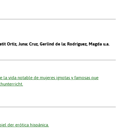
it Ortiz, Juna; Cruz, Gerlind de la; Rodríguez, Magda u.a.
 de la vida notable de mujeres ignotas y famosas que
chunterricht.
iel der erótica hispánica.