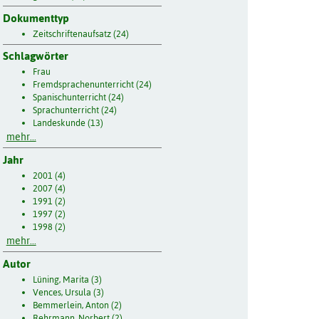
Dokumenttyp
Zeitschriftenaufsatz (24)
Schlagwörter
Frau
Fremdsprachenunterricht (24)
Spanischunterricht (24)
Sprachunterricht (24)
Landeskunde (13)
mehr...
Jahr
2001 (4)
2007 (4)
1991 (2)
1997 (2)
1998 (2)
mehr...
Autor
Lüning, Marita (3)
Vences, Ursula (3)
Bemmerlein, Anton (2)
Rehrmann, Norbert (2)