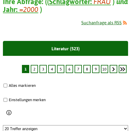
Ihre Abfrage:
(
(
Schlagwörter:
FRAU
)
und
Jahr:
=2000
)
Suchanfrage als RSS
Literatur (523)
1
2
3
4
5
6
7
8
9
10
Alles markieren
Einstellungen merken