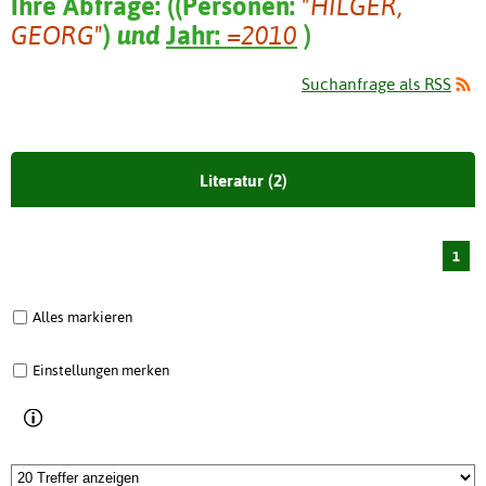
Ihre Abfrage:
(
(
Personen:
"HILGER,
GEORG"
)
und
Jahr:
=2010
)
Suchanfrage als RSS
Literatur (2)
1
Alles markieren
Einstellungen merken