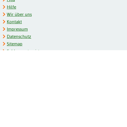
Hilfe
Wir über uns
Kontakt
Impressum
Datenschutz
Sitemap
Schlagwortregister
Personenregister
Zeitschriftenliste
Kooperationspartner
Barrierefreiheit
BITV-Feedback
Gebärdensprache
Leichte Sprache
Bildungsportale des IZB