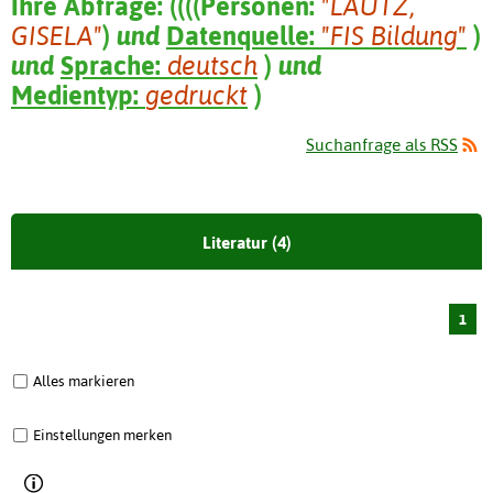
Ihre Abfrage:
(
(
(
(
Personen:
"LAUTZ,
GISELA"
)
und
Datenquelle:
"FIS Bildung"
)
und
Sprache:
deutsch
)
und
Medientyp:
gedruckt
)
Suchanfrage als RSS
Literatur (4)
1
Alles markieren
Einstellungen merken