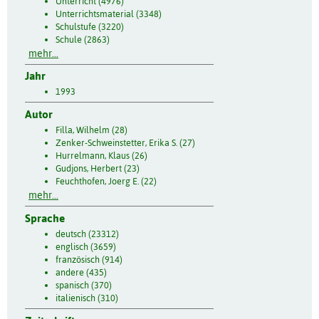
Unterricht (4976)
Unterrichtsmaterial (3348)
Schulstufe (3220)
Schule (2863)
mehr...
Jahr
1993
Autor
Filla, Wilhelm (28)
Zenker-Schweinstetter, Erika S. (27)
Hurrelmann, Klaus (26)
Gudjons, Herbert (23)
Feuchthofen, Joerg E. (22)
mehr...
Sprache
deutsch (23312)
englisch (3659)
französisch (914)
andere (435)
spanisch (370)
italienisch (310)