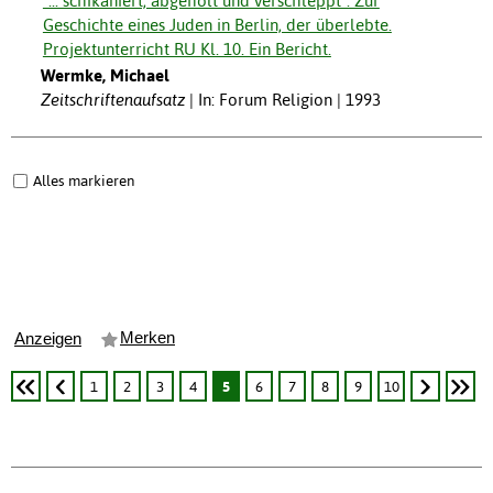
"... schikaniert, abgeholt und verschleppt". Zur
Geschichte eines Juden in Berlin, der überlebte.
Projektunterricht RU Kl. 10. Ein Bericht.
Wermke, Michael
Zeitschriftenaufsatz
In: Forum Religion | 1993
Alles markieren
Merken
Anzeigen
1
2
3
4
5
6
7
8
9
10