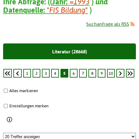
Ihre Abfrage:
(
(
Jahr:
=1993
)
und
Datenquelle:
"FIS Bildung"
)
Suchanfrage als RSS
Literatur (28668)
1
2
3
4
5
6
7
8
9
10
Alles markieren
Einstellungen merken