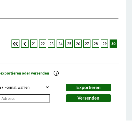
21
22
23
24
25
26
27
28
29
30
 exportieren oder versenden
Exportieren
Versenden