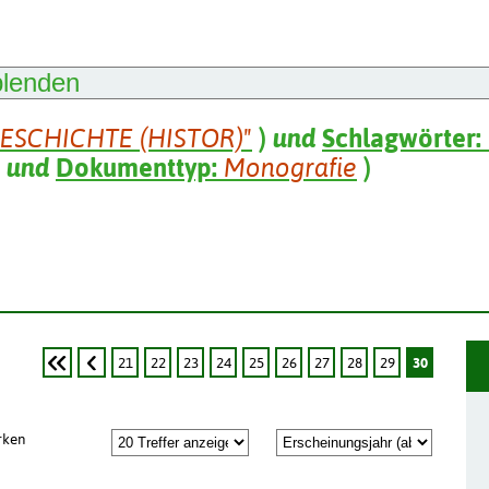
blenden
GESCHICHTE (HISTOR)"
)
und
Schlagwörter:
und
Dokumenttyp:
Monografie
)
21
22
23
24
25
26
27
28
29
30
rken