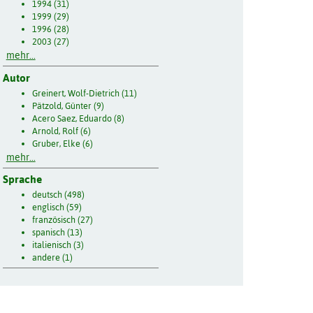
1994 (31)
1999 (29)
1996 (28)
2003 (27)
mehr...
Autor
Greinert, Wolf-Dietrich (11)
Pätzold, Günter (9)
Acero Saez, Eduardo (8)
Arnold, Rolf (6)
Gruber, Elke (6)
mehr...
Sprache
deutsch (498)
englisch (59)
französisch (27)
spanisch (13)
italienisch (3)
andere (1)