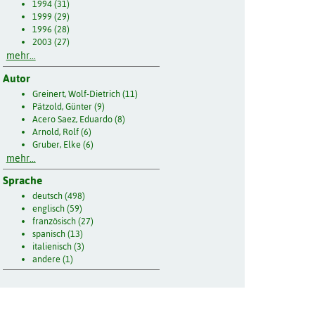
1994 (31)
1999 (29)
1996 (28)
2003 (27)
mehr...
Autor
Greinert, Wolf-Dietrich (11)
Pätzold, Günter (9)
Acero Saez, Eduardo (8)
Arnold, Rolf (6)
Gruber, Elke (6)
mehr...
Sprache
deutsch (498)
englisch (59)
französisch (27)
spanisch (13)
italienisch (3)
andere (1)