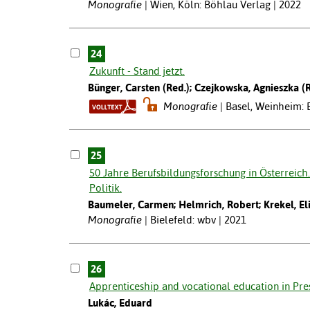
Monografie
Wien, Köln: Böhlau Verlag | 2022
24
Zukunft - Stand jetzt.
Bünger, Carsten (Red.); Czejkowska, Agnieszka (R
Monografie
Basel, Weinheim: B
25
50 Jahre Berufsbildungsforschung in Österreich
Politik.
Baumeler, Carmen; Helmrich, Robert; Krekel, Eli
Monografie
Bielefeld: wbv | 2021
26
Apprenticeship and vocational education in Pres
Lukác, Eduard