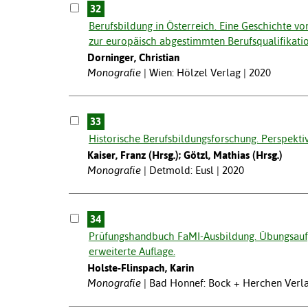
32
Berufsbildung in Österreich. Eine Geschichte v
zur europäisch abgestimmten Berufsqualifikatio
Dorninger, Christian
Monografie
Wien: Hölzel Verlag | 2020
33
Historische Berufsbildungsforschung. Perspekti
Kaiser, Franz (Hrsg.); Götzl, Mathias (Hrsg.)
Monografie
Detmold: Eusl | 2020
34
Prüfungshandbuch FaMI-Ausbildung. Übungsaufga
erweiterte Auflage.
Holste-Flinspach, Karin
Monografie
Bad Honnef: Bock + Herchen Verla