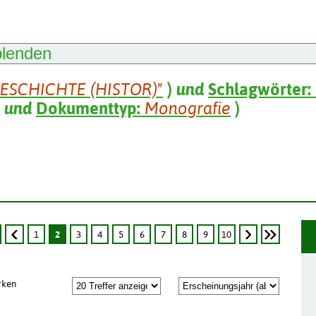
blenden
GESCHICHTE (HISTOR)"
)
und
Schlagwörter:
und
Dokumenttyp:
Monografie
)
1
2
3
4
5
6
7
8
9
10
rken