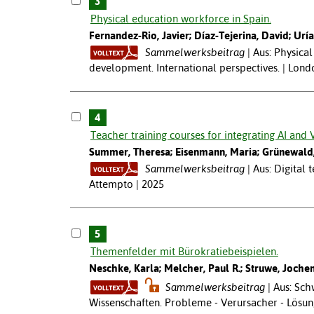
3
Physical education workforce in Spain.
Fernandez-Rio, Javier; Díaz-Tejerina, David; Uría
Sammelwerksbeitrag
Aus: Physica
development. International perspectives. | Lond
4
Teacher training courses for integrating AI and 
Summer, Theresa; Eisenmann, Maria; Grünewald
Sammelwerksbeitrag
Aus: Digital 
Attempto | 2025
5
Themenfelder mit Bürokratiebeispielen.
Neschke, Karla; Melcher, Paul R.; Struwe, Joche
Sammelwerksbeitrag
Aus: Sc
Wissenschaften. Probleme - Verursacher - Lösun