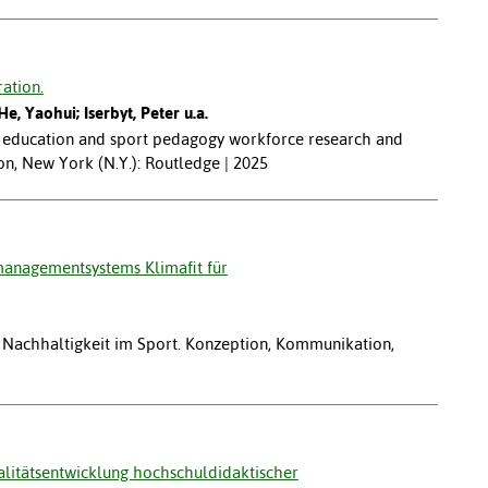
ration.
e, Yaohui; Iserbyt, Peter u.a.
l education and sport pedagogy workforce research and
on, New York (N.Y.): Routledge | 2025
anagementsystems Klimafit für
 Nachhaltigkeit im Sport. Konzeption, Kommunikation,
litätsentwicklung hochschuldidaktischer