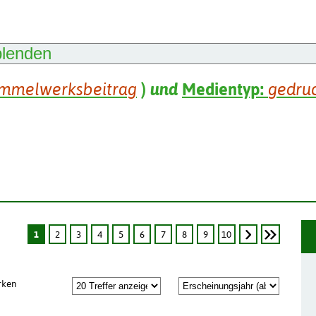
blenden
mmelwerksbeitrag
)
und
Medientyp:
gedru
1
2
3
4
5
6
7
8
9
10
rken