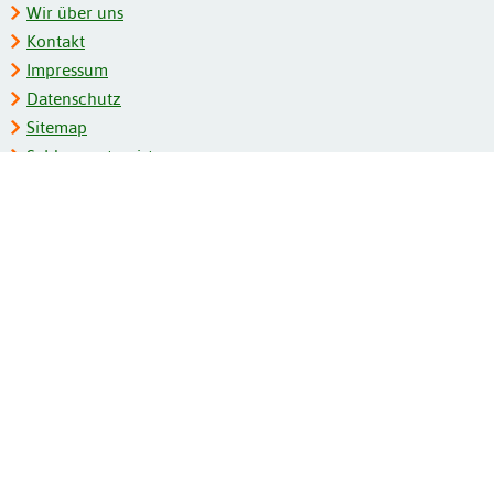
Wir über uns
Kontakt
Impressum
Datenschutz
Sitemap
Schlagwortregister
Personenregister
Zeitschriftenliste
Kooperationspartner
Barrierefreiheit
BITV-Feedback
Gebärdensprache
Leichte Sprache
Bildungsportale des IZB