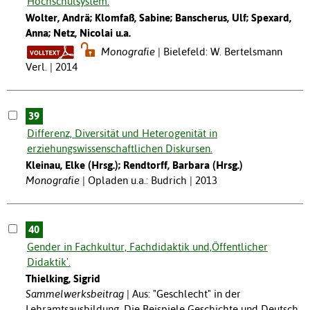
Hochschulsystem.
Wolter, Andrä; Klomfaß, Sabine; Banscherus, Ulf; Spexard,
Anna; Netz, Nicolai u.a.
Monografie
Bielefeld: W. Bertelsmann
Verl. | 2014
39
Differenz, Diversität und Heterogenität in
erziehungswissenschaftlichen Diskursen.
Kleinau, Elke (Hrsg.); Rendtorff, Barbara (Hrsg.)
Monografie
Opladen u.a.: Budrich | 2013
40
Gender in Fachkultur, Fachdidaktik und,Öffentlicher
Didaktik'.
Thielking, Sigrid
Sammelwerksbeitrag
Aus: "Geschlecht" in der
Lehramtsausbildung. Die Beispiele Geschichte und Deutsch.