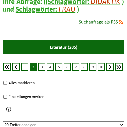
Ihre Abfrage:
(
(
Schlagwörter:
DIDAKTIK
)
und
Schlagwörter:
FRAU
)
Suchanfrage als RSS
Literatur (285)
1
2
3
4
5
6
7
8
9
10
Alles markieren
Einstellungen merken