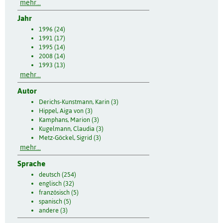
mehr...
Jahr
1996 (24)
1991 (17)
1995 (14)
2008 (14)
1993 (13)
mehr...
Autor
Derichs-Kunstmann, Karin (3)
Hippel, Aiga von (3)
Kamphans, Marion (3)
Kugelmann, Claudia (3)
Metz-Göckel, Sigrid (3)
mehr...
Sprache
deutsch (254)
englisch (32)
französisch (5)
spanisch (5)
andere (3)