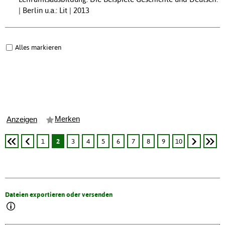
| Berlin u.a.: Lit | 2013
Alles markieren
Merken
Anzeigen
1
2
3
4
5
6
7
8
9
10
Dateien exportieren oder versenden