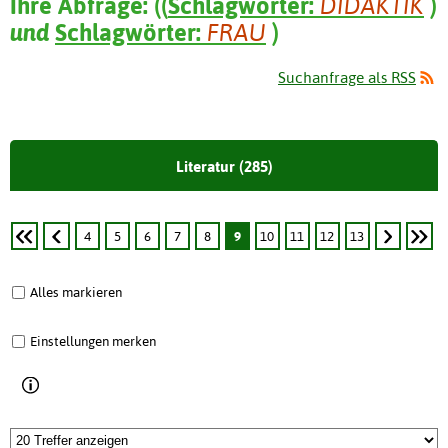
Ihre Abfrage:
(
(
Schlagwörter:
DIDAKTIK
)
und
Schlagwörter:
FRAU
)
Suchanfrage als RSS
Literatur (285)
4
5
6
7
8
9
10
11
12
13
Alles markieren
Einstellungen merken