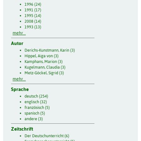
1996 (24)
1991 (17)
1995 (14)
2008 (14)
1993 (13)
mehr...
Autor
Derichs-Kunstmann, Karin (3)
Hippel, Aiga von (3)
Kamphans, Marion (3)
Kugelmann, Claudia (3)
Metz-Göckel, Sigrid (3)
mehr...
Sprache
deutsch (254)
englisch (32)
französisch (5)
spanisch (5)
andere (3)
Zeitschrift
Der Deutschunterricht (6)