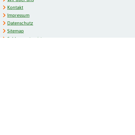
Kontakt
Impressum
Datenschutz
Sitemap
Schlagwortregister
Personenregister
Zeitschriftenliste
Kooperationspartner
Barrierefreiheit
BITV-Feedback
Gebärdensprache
Leichte Sprache
Bildungsportale des IZB