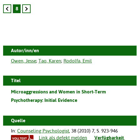
8
Autor/inn/en
Owen, Jesse
;
Tao, Karen
;
Rodolfa, Emil
Titel
Microaggressions and Women in Short-Term
Psychotherapy: Initial Evidence
Quelle
In:
Counseling Psychologist
,
38
(
2010
)
7
,
S. 923-946
Link als defekt melden
Verfügbarkeit