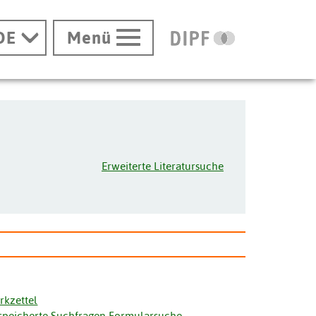
DE
Menü
Erweiterte Literatursuche
rkzettel
speicherte Suchfragen Formularsuche