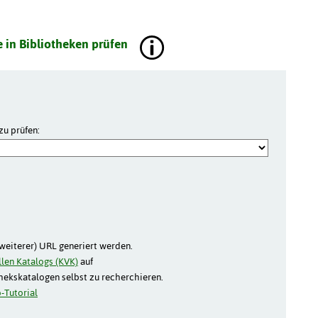
 in Bibliotheken prüfen
zu prüfen:
(weiterer) URL generiert werden.
len Katalogs (KVK)
auf
thekskatalogen selbst zu recherchieren.
-Tutorial