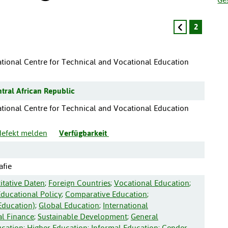
2
onal Centre for Technical and Vocational Education
tral African Republic
onal Centre for Technical and Vocational Education
 defekt melden
Verfügbarkeit
afie
itative Daten
;
Foreign Countries
;
Vocational Education
;
Educational Policy
;
Comparative Education
;
Education)
;
Global Education
;
International
al Finance
;
Sustainable Development
;
General
ucation
;
Higher Education
;
Informal Education
;
Gender