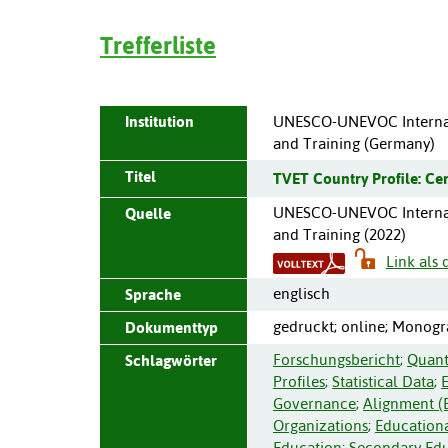
Trefferliste
Institution
UNESCO-UNEVOC Internati
and Training (Germany)
Titel
TVET Country Profile: Cen
UNESCO-UNEVOC Internati
Quelle
and Training (
2022
)
Link als
englisch
Sprache
gedruckt; online; Monogr
Dokumenttyp
Forschungsbericht
;
Quant
Schlagwörter
Profiles
;
Statistical Data
;
Governance
;
Alignment (
Organizations
;
Education
Education
;
Secondary Ed