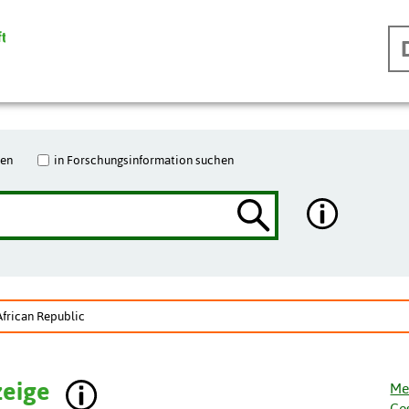
hen
in Forschungsinformation suchen
African Republic
zeige
Me
Ge