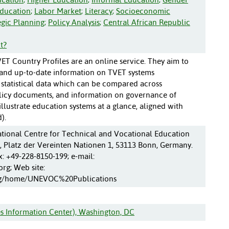
ducation
;
Labor Market
;
Literacy
;
Socioeconomic
egic Planning
;
Policy Analysis
;
Central African Republic
t?
Country Profiles are an online service. They aim to
e and up-to-date information on TVET systems
 statistical data which can be compared across
licy documents, and information on governance of
lustrate education systems at a glance, aligned with
).
onal Centre for Technical and Vocational Education
 Platz der Vereinten Nationen 1, 53113 Bonn, Germany.
x: +49-228-8150-199; e-mail:
g; Web site:
org/home/UNEVOC%20Publications
s Information Center), Washington, DC