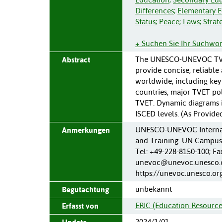
Differences
;
Elementary E
Status
;
Peace
;
Laws
;
Strat
+ Suchen Sie Ihr Suchwor
The UNESCO-UNEVOC TVET 
Abstract
provide concise, reliabl
worldwide, including key
countries, major TVET po
TVET. Dynamic diagrams il
ISCED levels. (As Provided
UNESCO-UNEVOC Internati
Anmerkungen
and Training. UN Campus,
Tel: +49-228-8150-100; Fa
unevoc@unevoc.unesco.or
https://unevoc.unesco.
unbekannt
Begutachtung
ERIC (Education Resource
Erfasst von
2024/1/01