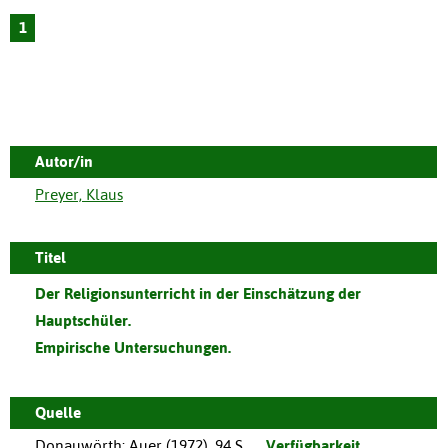
1
Autor/in
Preyer, Klaus
Titel
Der Religionsunterricht in der Einschätzung der
Hauptschüler.
Empirische Untersuchungen.
Quelle
Donauwörth
:
Auer
(
1972
),
94 S.
Verfügbarkeit