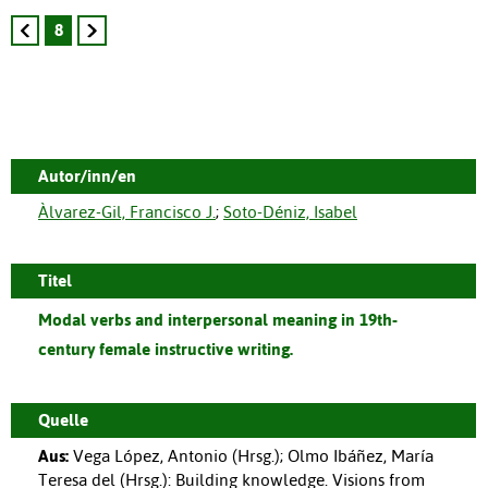
8
Autor/inn/en
Àlvarez-Gil, Francisco J.
;
Soto-Déniz, Isabel
Titel
Modal verbs and interpersonal meaning in 19th-
century female instructive writing.
Quelle
Aus:
Vega López, Antonio (Hrsg.); Olmo Ibáñez, María
Teresa del (Hrsg.)
:
Building knowledge. Visions from