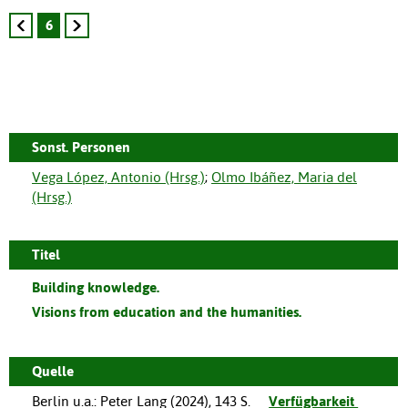
6
Sonst. Personen
Vega López, Antonio (Hrsg.)
;
Olmo Ibáñez, Maria del
(Hrsg.)
Titel
Building knowledge.
Visions from education and the humanities.
Quelle
Berlin u.a.
:
Peter Lang
(
2024
),
143 S.
Verfügbarkeit