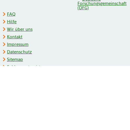
FAQ
Hilfe
Wir über uns
Kontakt
Impressum
Datenschutz
Sitemap
Schlagwortregister
Personenregister
Zeitschriftenliste
Kooperationspartner
Barrierefreiheit
BITV-Feedback
Gebärdensprache
Leichte Sprache
Bildungsportale des IZB