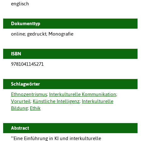
englisch
Dokumenttyp
online; gedruckt; Monografie
ISBN
9781041145271
Schlagwörter
Ethnozentrismus
;
Interkulturelle Kommunikation
;
Vorurteil
;
Künstliche Intelligenz
;
Interkulturelle
Bildung
;
Ethik
Abstract
"'Eine Einführung in KI und interkulturelle