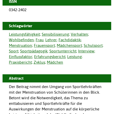
ISSN
0342-2402
Schlagwörter
Leistungsfähigkeit
;
Sensibilisierung
;
Verhalten
;
Wohlbefinden
;
Frau
;
Lehrer
;
Fachdidaktik
;
Menstruation
;
Frauensport
;
Mädchensport
;
Schulsport
;
Sport
;
Sportpädagogik
;
Sportunterricht
;
Interview
;
Einflussfaktor
;
Erfahrungsbericht
;
Leistung
;
Praxisbericht
;
Zyklus
;
Mädchen
Abstract
Der Beitrag nimmt den Umgang von Sportlehrkräften
mit der Menstruation von Schülerinnen in den Blick.
Betont wird die Notwendigkeit, das Thema zu
enttabuisieren und Sportlehrkräfte für die
Auswirkungen der Menstruation auf die körperliche