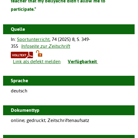
teacher that my bellyache didn't allow me to
participate."
Quelle
In:
Sportunterricht
,
74
(
2025
)
8
,
S. 349-
355
Infoseite zur Zeitschrift
Link als defekt melden
Verfügbarkeit
Sprache
deutsch
Dokumenttyp
online; gedruckt; Zeitschriftenaufsatz