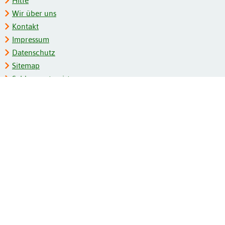
Hilfe
Wir über uns
Kontakt
Impressum
Datenschutz
Sitemap
Schlagwortregister
Personenregister
Zeitschriftenliste
Kooperationspartner
Barrierefreiheit
BITV-Feedback
Gebärdensprache
Leichte Sprache
Bildungsportale des IZB