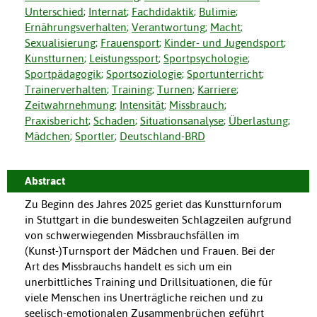
Unterschied
;
Internat
;
Fachdidaktik
;
Bulimie
;
Ernährungsverhalten
;
Verantwortung
;
Macht
;
Sexualisierung
;
Frauensport
;
Kinder- und Jugendsport
;
Kunstturnen
;
Leistungssport
;
Sportpsychologie
;
Sportpädagogik
;
Sportsoziologie
;
Sportunterricht
;
Trainerverhalten
;
Training
;
Turnen
;
Karriere
;
Zeitwahrnehmung
;
Intensität
;
Missbrauch
;
Praxisbericht
;
Schaden
;
Situationsanalyse
;
Überlastung
;
Mädchen
;
Sportler
;
Deutschland-BRD
Abstract
Zu Beginn des Jahres 2025 geriet das Kunstturnforum
in Stuttgart in die bundesweiten Schlagzeilen aufgrund
von schwerwiegenden Missbrauchsfällen im
(Kunst-)Turnsport der Mädchen und Frauen. Bei der
Art des Missbrauchs handelt es sich um ein
unerbittliches Training und Drillsituationen, die für
viele Menschen ins Unerträgliche reichen und zu
seelisch-emotionalen Zusammenbrüchen geführt