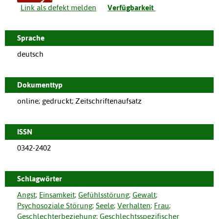
Link als defekt melden
Verfügbarkeit
Sprache
deutsch
Dokumenttyp
online; gedruckt; Zeitschriftenaufsatz
ISSN
0342-2402
Schlagwörter
Angst
;
Einsamkeit
;
Gefühlsstörung
;
Gewalt
;
Psychosoziale Störung
;
Seele
;
Verhalten
;
Frau
;
Geschlechterbeziehung
;
Geschlechtsspezifischer