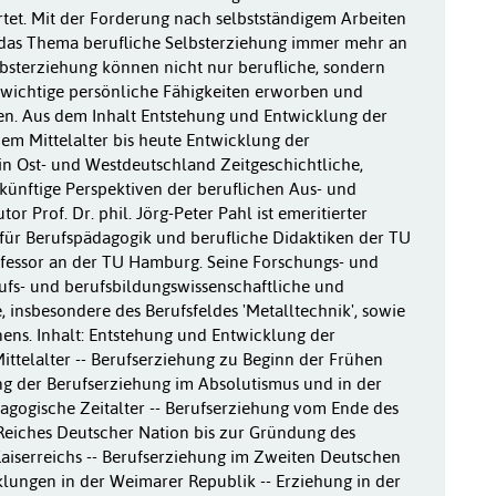
ortet. Mit der Forderung nach selbstständigem Arbeiten
das Thema berufliche Selbsterziehung immer mehr an
lbsterziehung können nicht nur berufliche, sondern
wichtige persönliche Fähigkeiten erworben und
en. Aus dem Inhalt Entstehung und Entwicklung der
em Mittelalter bis heute Entwicklung der
n Ost- und Westdeutschland Zeitgeschichtliche,
ünftige Perspektiven der beruflichen Aus- und
or Prof. Dr. phil. Jörg-Peter Pahl ist emeritierter
t für Berufspädagogik und berufliche Didaktiken der TU
fessor an der TU Hamburg. Seine Forschungs- und
rufs- und berufsbildungswissenschaftliche und
, insbesondere des Berufsfeldes 'Metalltechnik', sowie
nens. Inhalt: Entstehung und Entwicklung der
ittelalter -- Berufserziehung zu Beginn der Frühen
ng der Berufserziehung im Absolutismus und in der
agogische Zeitalter -- Berufserziehung vom Ende des
Reiches Deutscher Nation bis zur Gründung des
iserreichs -- Berufserziehung im Zweiten Deutschen
cklungen in der Weimarer Republik -- Erziehung in der