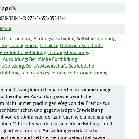
nografie
-658-35841-9; 978-3-658-35842-6
842-6
elbsterziehung
;
Bildungsgeschichte
;
Selbstbestimmung
;
dungsmanagement
;
Didaktik
;
Unterrichtsmethode
;
enschaftliche Bildung
;
Bildungsforschung
;
k
;
Ausbildung
;
Berufliche Fortbildung
;
rufsbildung
;
Berufswissenschaft
;
Betriebliche
rbildung
;
Lebenslanges Lernen
;
Selbstorganisation
;
en die bislang kaum thematisierten Zusammenhänge
nd beruflicher Ausbildung sowie beruflicher
em nicht immer gradlinigen Weg von der Fremd- zur
hrer historischen und gegenwärtigen Entwicklung
nd von den Anfängen der zünftigen wie universitären
ohen Mittelalter werden verschiedene Bildungs- und
usgearbeitet und die Auswirkungen didaktischer
hen Fremd- und Selbsterziehung beleuchtet sowie