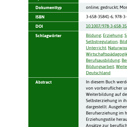
online; gedruckt; Mo
Dokumenttyp
3-658-35841-6; 978-3
ISBN
10.1007/978-3-658-35
DOI
Bildung
;
Erziehung
;
S
Schlagwörter
Selbstregulation
;
Bil
Unterricht
;
Naturwiss
Wirtschaftspädagogi
Berufsausbildung
;
Be
Bildungsarbeit
;
Weite
Deutschland
In diesem Buch werd
Abstract
von vorberuflicher u
Weiterbildung auf d
Selbsterziehung in i
dargestellt. Ausgehe
Berufserziehung im h
Erziehungsstile hera
Ansätze zur beruflic