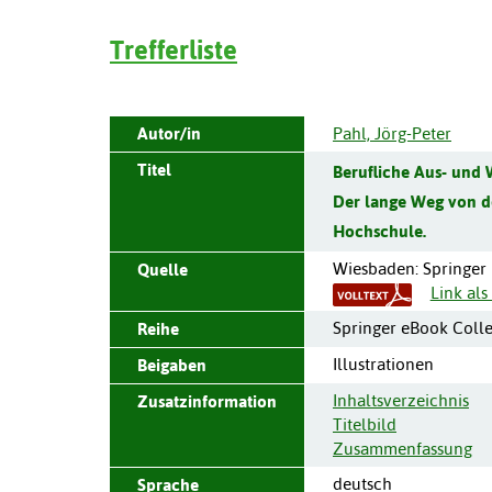
Trefferliste
Autor/in
Pahl, Jörg-Peter
Titel
Berufliche Aus- und 
Der lange Weg von de
Hochschule.
Wiesbaden
:
Springer
Quelle
Link al
Springer eBook Colle
Reihe
Illustrationen
Beigaben
Inhaltsverzeichnis
Zusatzinformation
Titelbild
Zusammenfassung
deutsch
Sprache