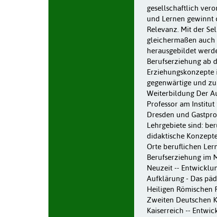
gesellschaftlich ver
und Lernen gewinnt 
Relevanz. Mit der Se
gleichermaßen auch 
herausgebildet werd
Berufserziehung ab d
Erziehungskonzepte i
gegenwärtige und zuk
Weiterbildung Der Aut
Professor am Institu
Dresden und Gastpro
Lehrgebiete sind: be
didaktische Konzepte
Orte beruflichen Ler
Berufserziehung im M
Neuzeit -- Entwicklu
Aufklärung - Das päd
Heiligen Römischen 
Zweiten Deutschen Ka
Kaiserreich -- Entwi