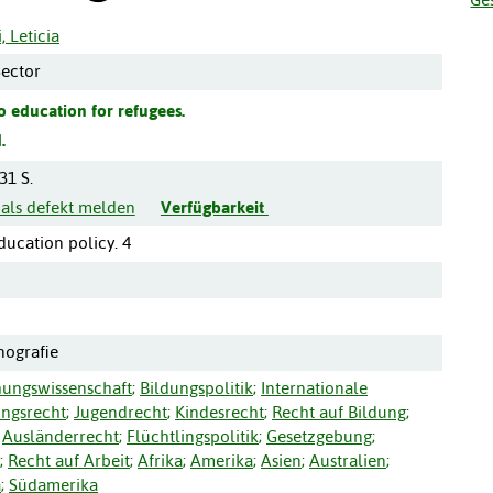
, Leticia
Sector
to education for refugees.
.
31 S.
 als defekt melden
Verfügbarkeit
ucation policy. 4
nografie
hungswissenschaft
;
Bildungspolitik
;
Internationale
ungsrecht
;
Jugendrecht
;
Kindesrecht
;
Recht auf Bildung
;
Ausländerrecht
;
Flüchtlingspolitik
;
Gesetzgebung
;
;
Recht auf Arbeit
;
Afrika
;
Amerika
;
Asien
;
Australien
;
a
;
Südamerika