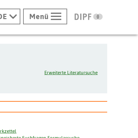
DE
Menü
Erweiterte Literatursuche
rkzettel
speicherte Suchfragen Formularsuche