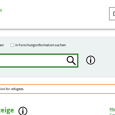
hen
in Forschungsinformation suchen
ion for refugees.
zeige
Me
Ge