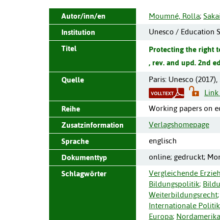
Autor/inn/en
Moumné, Rolla
;
Sakai
Unesco / Education 
Institution
Titel
Protecting the right 
, rev. and upd. 2nd ed
Paris
:
Unesco
(
2017
),
Quelle
Link
Working papers on ed
Reihe
Verlagshomepage
Zusatzinformation
englisch
Sprache
online; gedruckt; Mo
Dokumenttyp
Vergleichende Erzie
Schlagwörter
Bildungspolitik
;
Bild
Weiterbildungsrecht
;
Internationale Politik
Europa
;
Nordamerik