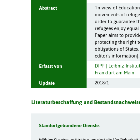
"In view of Educatio
Abstract
movements of refugee
order to guarantee the
refugees enjoy equal 
Paper aims to provid
protecting the right 
obligations of States,
editor's information].
DIPF | Leibniz-Instit
Erfasst von
Frankfurt am Main
2018/1
Update
Literaturbeschaffung und Bestandsnachweise
Standortgebundene Dienste:
Wählen Sie eine Institution, um dort die Verfügbarkeit 