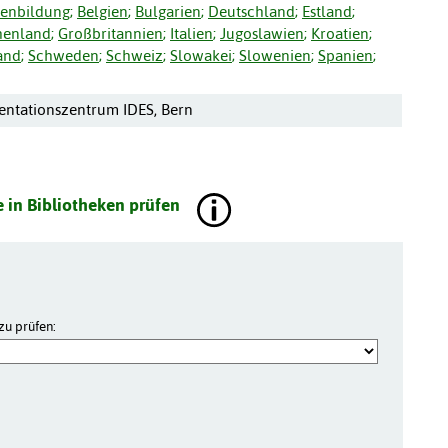
enbildung
;
Belgien
;
Bulgarien
;
Deutschland
;
Estland
;
henland
;
Großbritannien
;
Italien
;
Jugoslawien
;
Kroatien
;
and
;
Schweden
;
Schweiz
;
Slowakei
;
Slowenien
;
Spanien
;
ntationszentrum IDES, Bern
 in Bibliotheken prüfen
zu prüfen: