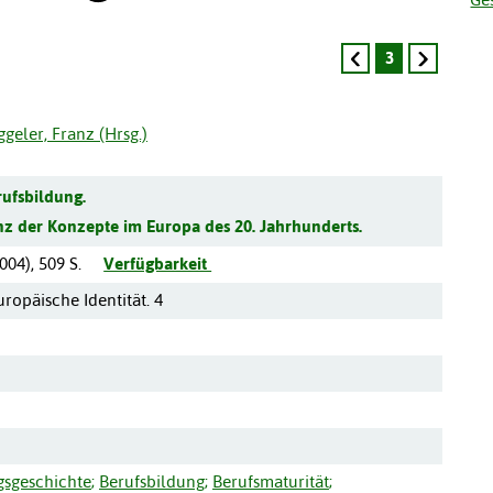
3
geler, Franz (Hrsg.)
ufsbildung.
 der Konzepte im Europa des 20. Jahrhunderts.
004
),
509 S.
Verfügbarkeit
ropäische Identität. 4
gsgeschichte
;
Berufsbildung
;
Berufsmaturität
;