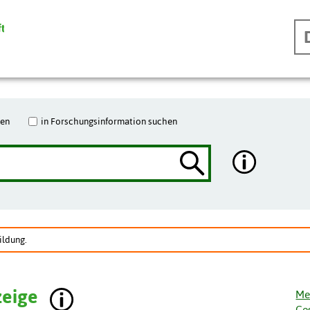
hen
in Forschungsinformation suchen
ildung.
zeige
Me
Ge