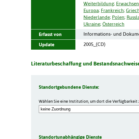
Weiterbildung
;
Erwachsen
Europa
;
Frankreich
;
Griec
Niederlande
;
Polen
;
Russl
Ukraine
;
Österreich
Informations- und Dokume
Erfasst von
2005_(CD)
Update
Literaturbeschaffung und Bestandsnachweise
Standortgebundene Dienste:
Wählen Sie eine Institution, um dort die Verfügbarkeit 
Standortunabhängige Dienste