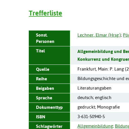
Trefferliste
Sonst.
Lechner, Elmar (Hrsg.)
;
Pög
Personen
Titel
Allgemeinbildung und Ber
Konkurrenz und Kongruenz
Frankfurt, Main
:
P. Lang
(
2
Quelle
Bildungsgeschichte und eu
Reihe
Literaturangaben
Beigaben
deutsch; englisch
Sprache
gedruckt; Monografie
Dokumenttyp
3-631-50940-5
ISBN
Allgemeinbildung
;
Bildun
Schlagwörter