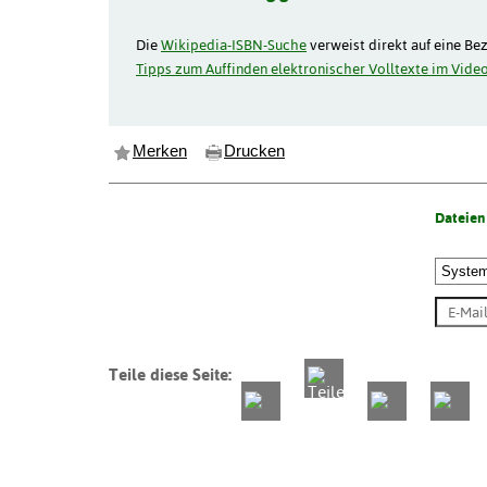
Die
Wikipedia-ISBN-Suche
verweist direkt auf eine Be
Tipps zum Auffinden elektronischer Volltexte im Video
Merken
Drucken
Dateien
Teile diese Seite: