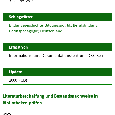
3-464-49129-3
Schlagwörter
Bildungsgeschichte
;
Bildungspolitik
;
Berufsbildung
;
Berufspädagogik
;
Deutschland
Erfasst von
Informations- und Dokumentationszentrum IDES, Bern
Update
2000_(CD)
Literaturbeschaffung und Bestandsnachweise in
Bibliotheken prüfen