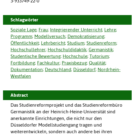
3-933749-22-0
Schlagwörter
Soziale Lage
;
Frau
;
Integrierender Unterricht
;
Lehre
;
Programm
;
Modellversuch
;
Demokratisierung
;
Öffentlichkeit
;
Lehrbericht
;
Studium
;
Studienreform
;
Hochschullehrer
;
Hochschuldidaktik
;
Germanistik
;
Studentische Bewertung
;
Hochschule
;
Tutorium
;
Fortbildung
;
Fachkultur
;
Praxisbezug
;
Qualität
;
Dokumentation
;
Deutschland
;
Düsseldorf
;
Nordrhein-
Westfalen
Abstract
Das Studienreformprojekt und das Studienreformbüro
Germanistik an der Heinrich-Heine-Universität sind
anerkannte Einrichtungen, die nicht nur den
Düsseldorfer Modellstudiengang tragen und
weiterentwickeln, sondern auch andere bei ihren