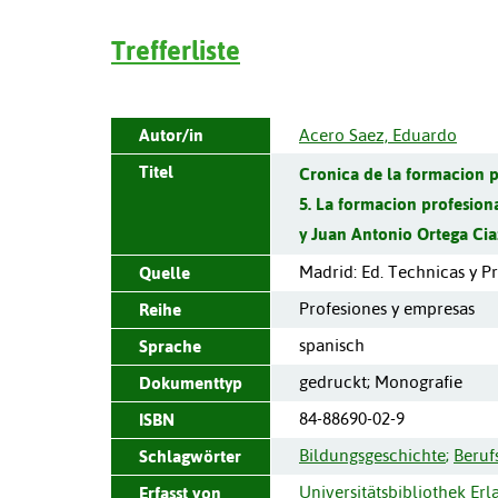
Trefferliste
Autor/in
Acero Saez, Eduardo
Titel
Cronica de la formacion p
5. La formacion profesion
y Juan Antonio Ortega Ci
Madrid
:
Ed. Technicas y P
Quelle
Profesiones y empresas
Reihe
spanisch
Sprache
gedruckt; Monografie
Dokumenttyp
84-88690-02-9
ISBN
Bildungsgeschichte
;
Beruf
Schlagwörter
Universitätsbibliothek Er
Erfasst von