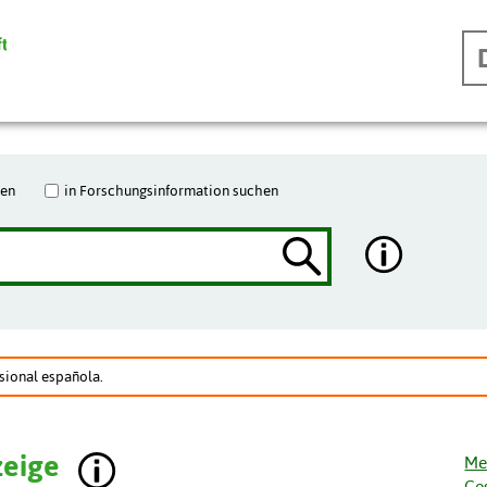
hen
in Forschungsinformation suchen
sional española.
zeige
Me
Ge