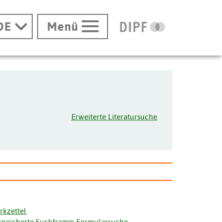
DE
Menü
Erweiterte Literatursuche
rkzettel
speicherte Suchfragen Formularsuche