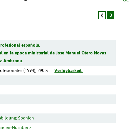
3
rofesional española.
al en la epoca ministerial de Jose Manuel Otero Novas
az-Ambrona.
rofesionales
(
1994
),
290 S.
Verfügbarkeit
sbildung
;
Spanien
langen-Nürnberg