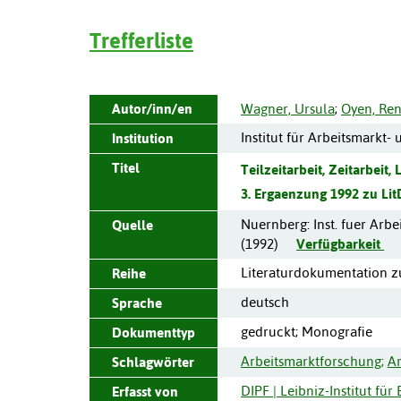
Trefferliste
Autor/inn/en
Wagner, Ursula
;
Oyen, Ren
Institut für Arbeitsmarkt-
Institution
Titel
Teilzeitarbeit, Zeitarbeit, 
3. Ergaenzung 1992 zu Lit
Nuernberg
:
Inst. fuer Arb
Quelle
(
1992
)
Verfügbarkeit
Literaturdokumentation zu
Reihe
deutsch
Sprache
gedruckt; Monografie
Dokumenttyp
Arbeitsmarktforschung
;
Ar
Schlagwörter
DIPF | Leibniz-Institut fü
Erfasst von