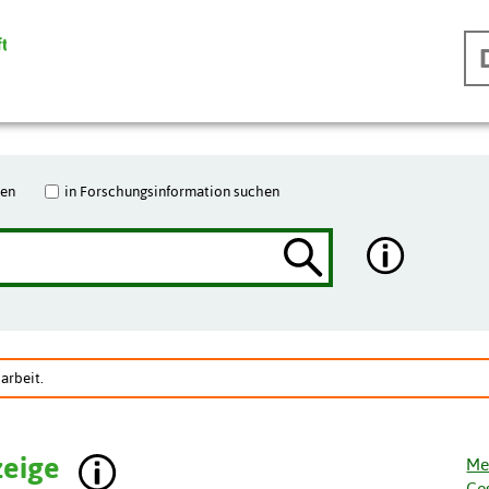
hen
in Forschungsinformation suchen
harbeit.
zeige
Me
Ge