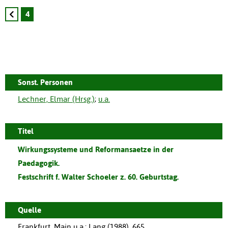
4
Sonst. Personen
Lechner, Elmar (Hrsg.)
;
u.a.
Titel
Wirkungssysteme und Reformansaetze in der
Paedagogik.
Festschrift f. Walter Schoeler z. 60. Geburtstag.
Quelle
Frankfurt, Main u.a.
:
Lang
(
1988
),
665