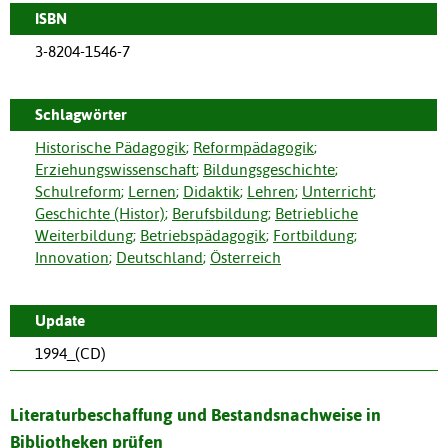
ISBN
3-8204-1546-7
Schlagwörter
Historische Pädagogik
;
Reformpädagogik
;
Erziehungswissenschaft
;
Bildungsgeschichte
;
Schulreform
;
Lernen
;
Didaktik
;
Lehren
;
Unterricht
;
Geschichte (Histor)
;
Berufsbildung
;
Betriebliche
Weiterbildung
;
Betriebspädagogik
;
Fortbildung
;
Innovation
;
Deutschland
;
Österreich
Update
1994_(CD)
Literaturbeschaffung und Bestandsnachweise in
Bibliotheken prüfen