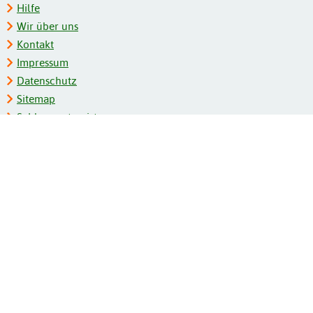
Hilfe
Wir über uns
Kontakt
Impressum
Datenschutz
Sitemap
Schlagwortregister
Personenregister
Zeitschriftenliste
Kooperationspartner
Barrierefreiheit
BITV-Feedback
Gebärdensprache
Leichte Sprache
Bildungsportale des IZB