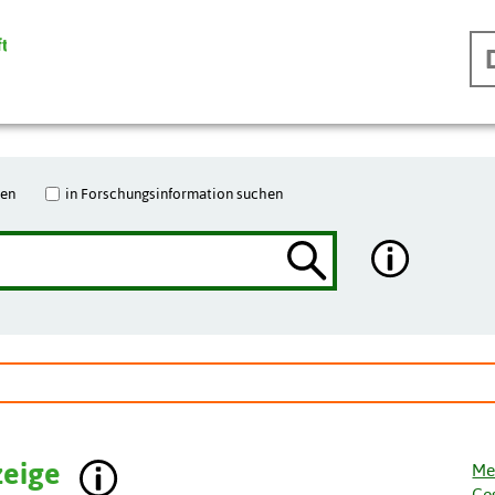
hen
in Forschungsinformation suchen
zeige
Me
Ge