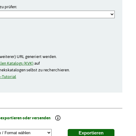
zu prüfen:
(weiterer) URL generiert werden.
len Katalogs (KVK)
auf
thekskatalogen selbst zu recherchieren.
-Tutorial
 exportieren oder versenden
Exportieren