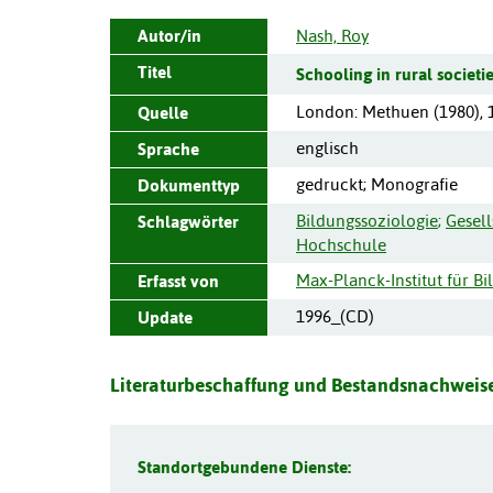
Autor/in
Nash, Roy
Titel
Schooling in rural societie
London
:
Methuen
(
1980
),
Quelle
englisch
Sprache
gedruckt; Monografie
Dokumenttyp
Bildungssoziologie
;
Gesell
Schlagwörter
Hochschule
Max-Planck-Institut für Bi
Erfasst von
1996_(CD)
Update
Literaturbeschaffung und Bestandsnachweise
Standortgebundene Dienste: