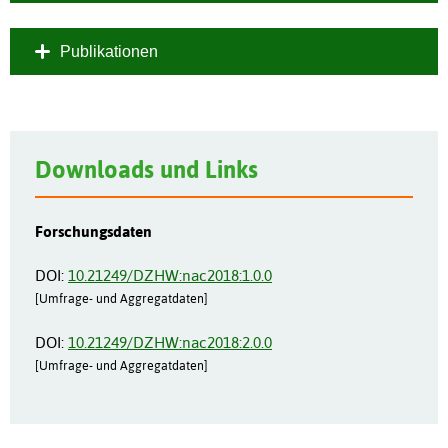
Publikationen
Downloads und Links
Forschungsdaten
DOI:
10.
212
49/
DZH
W:n
ac2
018
:1.
0.0
[Umfrage- und Aggregatdaten]
DOI:
10.
212
49/
DZH
W:n
ac2
018
:2.
0.0
[Umfrage- und Aggregatdaten]